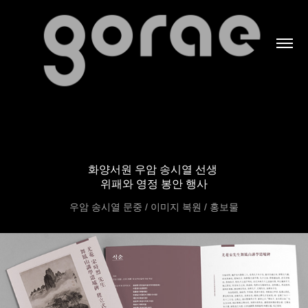
화양서원 우암 송시열 선생
위패와 영정 봉안 행사
우암 송시열 문중 / 이미지 복원 / 홍보물